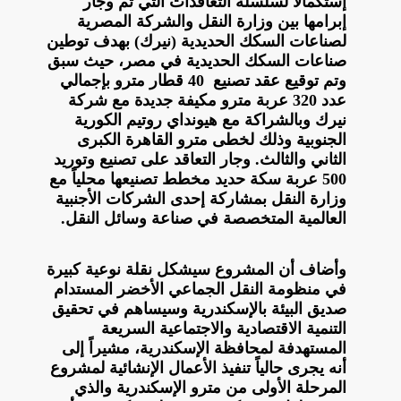
إستكمالا لسلسلة التعاقدات التي تم وجار
إبرامها بين وزارة النقل والشركة المصرية
لصناعات السكك الحديدية (نيرك) بهدف توطين
صناعات السكك الحديدية في مصر، حيث سبق
وتم توقيع عقد تصنيع 40 قطار مترو بإجمالي
عدد 320 عربة مترو مكيفة جديدة مع شركة
نيرك وبالشراكة مع هيونداي روتيم الكورية
الجنوبية وذلك لخطى مترو القاهرة الكبرى
الثاني والثالث. وجار التعاقد على تصنيع وتوريد
500 عربة سكة حديد مخطط تصنيعها محلياً مع
وزارة النقل بمشاركة إحدى الشركات الأجنبية
العالمية المتخصصة في صناعة وسائل النقل.
وأضاف أن المشروع سيشكل نقلة نوعية كبيرة
في منظومة النقل الجماعي الأخضر المستدام
صديق البيئة بالإسكندرية وسيساهم في تحقيق
التنمية الاقتصادية والاجتماعية السريعة
المستهدفة لمحافظة الإسكندرية، مشيراً إلى
أنه يجرى حالياً تنفيذ الأعمال الإنشائية لمشروع
المرحلة الأولى من مترو الإسكندرية والذي