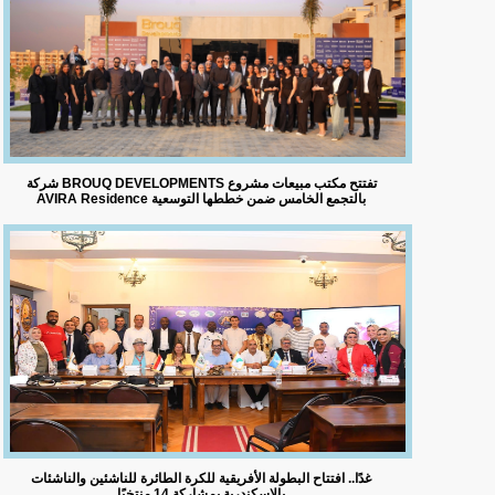
شركة BROUQ DEVELOPMENTS تفتتح مكتب مبيعات مشروع
AVIRA Residence بالتجمع الخامس ضمن خططها التوسعية
غدًا.. افتتاح البطولة الأفريقية للكرة الطائرة للناشئين والناشئات
بالإسكندرية بمشاركة 14 منتخبًا