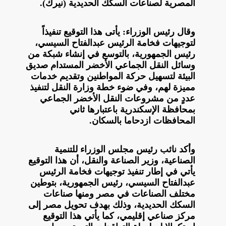
المصرية لصناعات السكك الحديدية (نيرك).
وقال رئيس الوزراء: يأتى هذا التوقيع تنفيذاً
لتوجيهات فخامة الرئيس عبدالفتاح السيسي،
رئيس الجمهورية، بالتوسع في إنشاء شبكة من
وسائل النقل الجماعي الأخضر المستدام صديق
البيئة لتسهيل حركة المواطنين وتقديم خدمات
مميزة لهم، وفي ضوء خطة وزارة النقل لتنفيذ
عددٍ من مشروعات النقل الأخضر الجماعي
بمحافظة الإسكندرية باعتبارها ثاني
المحافظات ازدحاما بالسكان.
وأكد نائب رئيس مجلس الوزراء للتنمية
الصناعية، وزير الصناعة والنقل، أن هذا التوقيع
يأتي في إطار تنفيذ توجيهات فخامة الرئيس
عبدالفتاح السيسي، رئيس الجمهورية، بتوطين
مختلف الصناعات في مصر ومنها صناعات
السكك الحديدية، وذلك بهدف تحويل مصر إلى
مركز صناعي إقليمي، كما يأتي هذا التوقيع