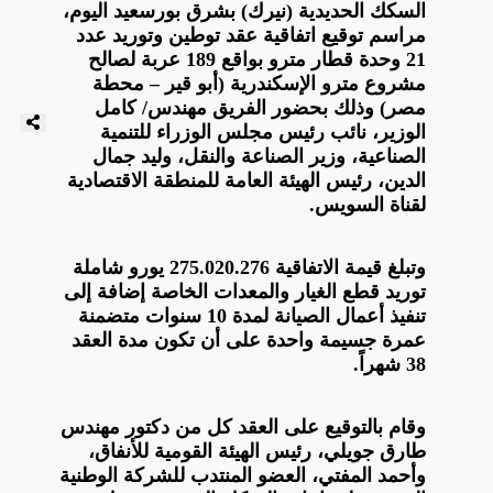
السكك الحديدية (نيرك) بشرق بورسعيد اليوم،
مراسم توقيع اتفاقية عقد توطين وتوريد عدد
21 وحدة قطار مترو بواقع 189 عربة لصالح
مشروع مترو الإسكندرية (أبو قير – محطة
مصر) وذلك بحضور الفريق مهندس/ كامل
الوزير، نائب رئيس مجلس الوزراء للتنمية
الصناعية، وزير الصناعة والنقل، وليد جمال
الدين، رئيس الهيئة العامة للمنطقة الاقتصادية
لقناة السويس.
وتبلغ قيمة الاتفاقية 275.020.276 يورو شاملة
توريد قطع الغيار والمعدات الخاصة إضافة إلى
تنفيذ أعمال الصيانة لمدة 10 سنوات متضمنة
عمرة جسيمة واحدة على أن تكون مدة العقد
38 شهراً.
وقام بالتوقيع على العقد كل من دكتور مهندس
طارق جويلي، رئيس الهيئة القومية للأنفاق،
وأحمد المفتي، العضو المنتدب للشركة الوطنية