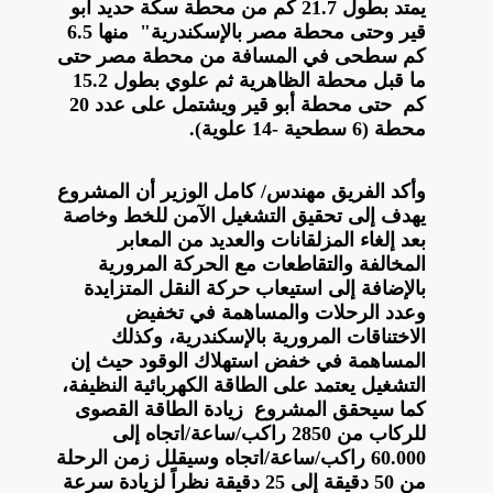
يمتد بطول 21.7 كم من محطة سكة حديد أبو
قير وحتى محطة مصر بالإسكندرية" منها 6.5
كم سطحى في المسافة من محطة مصر حتى
ما قبل محطة الظاهرية ثم علوي بطول 15.2
كم حتى محطة أبو قير ويشتمل على عدد 20
محطة (6 سطحية -14 علوية).
وأكد الفريق مهندس/ كامل الوزير أن المشروع
يهدف إلى تحقيق التشغيل الآمن للخط وخاصة
بعد إلغاء المزلقانات والعديد من المعابر
المخالفة والتقاطعات مع الحركة المرورية
بالإضافة إلى استيعاب حركة النقل المتزايدة
وعدد الرحلات والمساهمة في تخفيض
الاختناقات المرورية بالإسكندرية، وكذلك
المساهمة في خفض استهلاك الوقود حيث إن
التشغيل يعتمد على الطاقة الكهربائية النظيفة،
كما سيحقق المشروع زيادة الطاقة القصوى
للركاب من 2850 راكب/ساعة/اتجاه إلى
60.000 راكب/ساعة/اتجاه وسيقلل زمن الرحلة
من 50 دقيقة إلى 25 دقيقة نظراً لزيادة سرعة