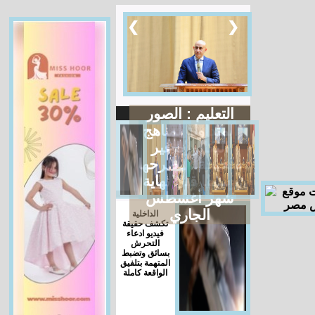
❮
❯
التعليم : الصور
المتداولة لمناهج
البكالوريا غير
صحيحة.. وطرحها
رسميا قبل نهاية
شهر أغسطس
الجاري
الداخلية
تكشف حقيقة
فيديو ادعاء
التحرش
بسائق وتضبط
المتهمة بتلفيق
الواقعة كاملة