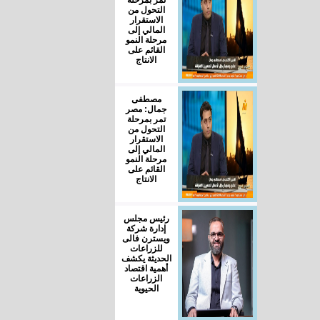
التحول من
الاستقرار
المالي إلى
مرحلة النمو
القائم على
الانتاج
مصطفى
جمال: مصر
تمر بمرحلة
التحول من
الاستقرار
المالي إلى
مرحلة النمو
القائم على
الانتاج
رئيس مجلس
إدارة شركة
ويسترن فالى
للزراعات
الحديثة يكشف
أهمية اقتصاد
الزراعات
الحيوية