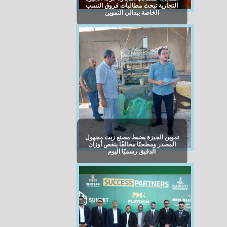
التجارية تبحث مطالبات فروق النسب
الخاصة ببدالي التموين
تموين الجيزة يضبط مصنع زيت مجهول
المصدر ومطحنًا مخالفًا ينقص أوزان
الدقيق رسميًا اليوم