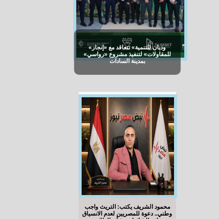
«وديان للتنمية» تتعاقد مع «إنجاز
للمقاولات» لتنفيذ مشروع «رواسي»
بمدينة السادات
محمود الشريف يكتب: التريث واجب
وطني.. دعوة للمصريين لعدم الانسياق