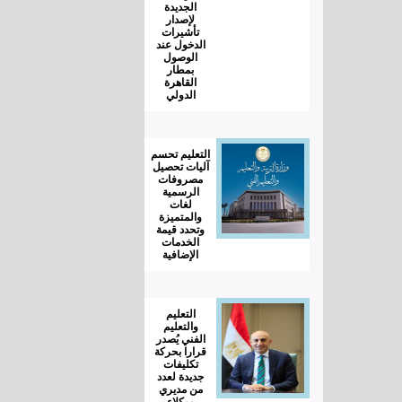
الجديدة
لإصدار
تأشيرات
الدخول عند
الوصول
بمطار
القاهرة
الدولي
التعليم تحسم
آليات تحصيل
مصروفات
الرسمية
لغات
والمتميزة
وتحدد قيمة
الخدمات
الإضافية
التعليم
والتعليم
الفني يُصدر
قرارا بحركة
تكليفات
جديدة لعدد
من مديري
ووكلاء