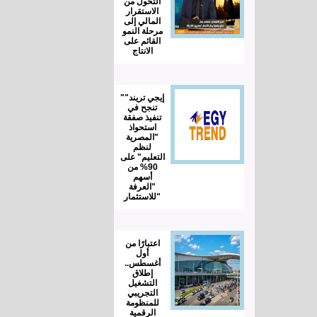
التحول من
الاستقرار
المالي إلى
مرحلة النمو
القائم على
الانتاج
"إيجي تريند"
تنجح في
تنفيذ صفقة
استحواذ
"المصرية
لنظم
التعليم" على
90% من
أسهم
"العرفة
للاستثمار"
اعتبارًا من
أول
أغسطس..
إطلاق
التشغيل
التجريبي
للمنظومة
الرقمية