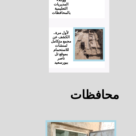
المديريات
التعليمية
بالمحافظات
لأول مرة..
الكشف عن
مجمع متكامل
لمنشآت
للاستحمام
بموقع تل
ناصر
ببورسعيد
محافظات