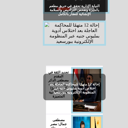
النيابة الإدارية تحقق في حريق مطعم
بالجيزة وتفحص التراخيص والسلامة
الإنشائية للعقار بالكامل
تجديد الثقة في
المقدم
مصطفى الدكر
إحالة 12 متهمًا للمحاكمة العاجلة بعد
رئيسًا لمباحث
اختلاس أدوية بمليوني جنيه عبر
الهرم تقديرًا
المنظومة الإلكترونية ببورسعيد
لجهوده الأمنية
المتميزة
مصطفى
جمال: مصر
تمر بمرحلة