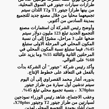
طرازات سيارات جيتور في السوق المحلية،
من بينها طرازا جيتور T1 وT2 اللذان سيتم
تجميعهما محليا من خلال مصنع جديد للتجميع
بمدينة السادس من أكتوبر.
وأوضح رئيس الشركة أن استثمارات مصنع
التجميع الجديد تبلغ 123 مليون دولار سيتم
ضخها على 3 مراحل، مشيرًا إلى أن نسبة
المكون المحلي في المرحلة الاولى ستبلغ
45%، فيما ستبلغ نسبة المكون المحلي في
المرحلتين الثانية والثالثة 55% وما يزيد على
60% على التوالي.
وأكد رئيس شركة "جيتور" أن الشركة بدأت
بالفعل في التعاقد على خطوط الإنتاج.
بدوره، أشار محمد القصراوي إلى أن اليوم
سيتم تدشين أول سيارة من طراز جيتور
X70plus ، بنسبة تجميع محلي تبلغ 45%.
وعقب الاجتماع، شاهد رئيس الوزراء نموذجين
لسيارتين من طراز جيتور T2 وجيتور X70plus،
حيث أشاد بجودة التجميع المحلي لهذين