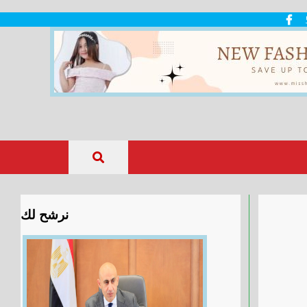
نرشح لك