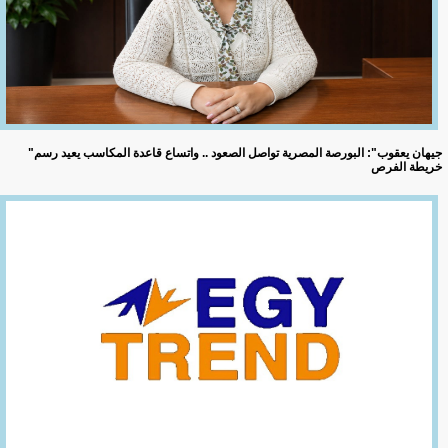
"جيهان يعقوب": البورصة المصرية تواصل الصعود .. واتساع قاعدة المكاسب يعيد رسم
خريطة الفرص