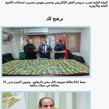
النيابة العامة تضرب مروجي الغش الإلكتروني وتحبس متهمين بتسريب امتحانات الثانوية
العامة والأزهرية
نرشح لك
ضبط 812 بطاقة تموينية داخل مخبز بالرهاوي.. وتموين الجيزة يحرر 31
مخالفة في حملات مكثفة