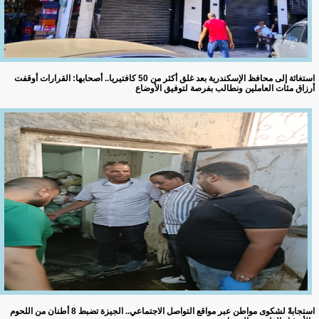
استغاثة إلى محافظ الإسكندرية بعد غلق أكثر من 50 كافتيريا.. أصحابها: القرارات أوقفت
أرزاق مئات العاملين ونطالب بفرصة لتوفيق الأوضاع
استجابةً لشكوى مواطن عبر مواقع التواصل الاجتماعي.. الجيزة تضبط 8 أطنان من اللحوم