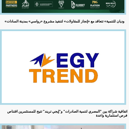
«وديان للتنمية» تتعاقد مع «إنجاز للمقاولات» لتنفيذ مشروع «رواسي» بمدينة السادات
اتفاقية شراكة بين "المصري لتنمية الصادرات" و"إيجي تريند" تتيح للمستثمرين اقتناص
فرص استثمارية واعدة