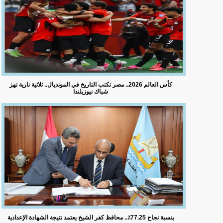
كأس العالم 2026.. مصر تكتب التاريخ في المونديال.. ثلاثية نارية تهز
شباك نيوزيلندا
بنسبة نجاح 77.25٪؜.. محافظ كفر الشيخ يعتمد نتيجة الشهادة الإعدادية