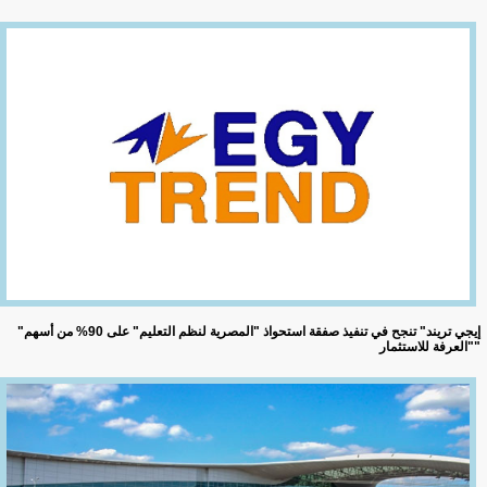
"إيجي تريند" تنجح في تنفيذ صفقة استحواذ "المصرية لنظم التعليم" على 90% من أسهم
"العرفة للاستثمار"