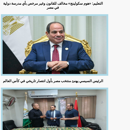
التعليم: «هوم سكولينج» مخالف للقانون وغير مرخص بأي مدرسة دولية
في مصر
الرئيس السيسي يهنئ منتخب مصر بأول انتصار تاريخي في كأس العالم