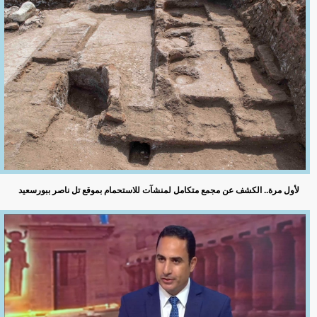
لأول مرة.. الكشف عن مجمع متكامل لمنشآت للاستحمام بموقع تل ناصر ببورسعيد