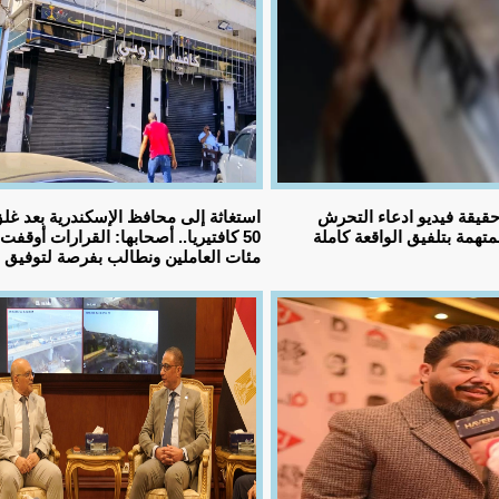
قيقة فيديو ادعاء التحرش
استغاثة إلى محافظ الإسكندرية بعد غل
تهمة بتلفيق الواقعة كاملة
50 كافتيريا.. أصحابها: القرارات أوقفت
مئات العاملين ونطالب بفرصة لتوفيق ا