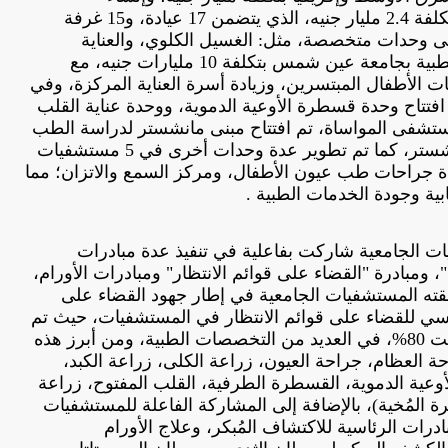
المستشفى الجامعي بالسويس بتكلفة 2.4 مليار جنيه، الذي يتضمن 17 عيادة، و15 غرفة
بالإضافة إلى وحدات متخصصة، مثل: الغسيل الكلوي، والعناية
المركزة، كما تم تطوير المدينة الطبية بجامعة عين شمس بتكلفة 10 مليارات جنيه، مع
 الأطفال المبتسرين، وزيادة أسرة العناية المركزة، وفي
تاح وحدة قسطرة الأوعية الدموية، ووحدة عناية القلب
ستشفى المواساة، تم افتتاح مبنى مانشستر لدراسة الطب
والجراحة بالتعاون مع جامعة مانشستر، كما تم تطوير عدة وحدات أخرى في 5 مستشفيات
دة جراحات طب عيون الأطفال، ومركز السمع والاتزان؛ مما
ية وجودة الخدمات الطبية .
ت الجامعية شاركت بفاعلية في تنفيذ عدة مبادرات
 ومبادرة "القضاء على قوائم الانتظار" ومبادرات الأورام،
حققته المستشفيات الجامعية في إطار جهود القضاء على
اسي للقضاء على قوائم الانتظار في المستشفيات، حيث تم
علاج414395 حالة بنسبة إنجاز بلغت 80%، في العديد من التخصصات الطبية، ومن أبرز هذه
ة العظام، جراحة العيون، زراعة الكلى، زراعة الكبد،
وعية الدموية، القسطرة الطرفية، القلب المفتوح، زراعة
المُخية)، بالإضافة إلى المشاركة الفاعلة للمستشفيات
ة في المبادرات الرئاسية للاكتشاف المُبكر، وعلاج الأورام