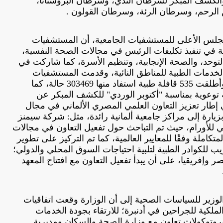
والكشف المبكر لسرطان الثدي، وسرطان البروستاتا،
لرحم، وسرطان الرئة، وسرطان القولون .
جلس الأعلى للمستشفيات الجامعية، أن المستشفيات
 في تنفيذ تكليفات الرئيس في مجالات الصحة النفسية،
توحد، والصحة الإنجابية، وتنظيم الأسرة، كما شاركت في
الخدمات الطبية للمناطق النائية، وقدمت المستشفيات
الجامعية 81044 استشارة طبية، وأطلقت 535 قافلة طبية استفاد منها 303469 حالة، كما
 حملة توعوية بمناسبة "أكتوبر الوردي" للكشف المبكر عن
 إطار تعزيز التعاون العلمي المصري الألماني في مجال
بزيارة إلى مراكز جامعية ألمانية رائدة، مثل: شركة سيمنز
ي للأورام، حيث تم التباحث حول تفعيل التعاون في مجالات
تكاملة وفقًا للمعايير العالمية، كما تم التركيز على تطوير
ريب للكوادر الطبية لتلبية احتياجات السوق المحلي والدولي؛
وإفريقيا، على أن يبدأ تفعيل التعاون مع افتتاح المعهد
لوزير للسياسات الصحية إلى أن الوزارة وقعت اتفاقيات
لملكية للجراحين في أدنبرة؛ للارتقاء بجودة الخدمات
 بروتوكولات تعاون مع وزارة الصحة والسكان ومديرية