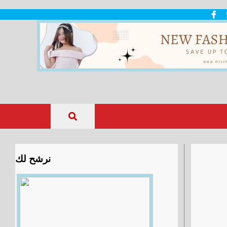
نرشح لك