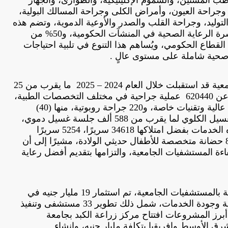
جراحة العيون، وأمراض الكلى وجراحة المسالك البولية،
التوليد، وجراحة القلب والصدر والأوعية الدموية، وتضم هذه
المستشفيات 30% من إجمالي أسرة الرعاية الصحية في المنشآت الحكومية، و50% من
القطاع الحكومي، ويُساهم هذا التنوع في تلبية احتياجات
 صحية شاملة على مستوى عالٍ .
وأكد الوزير أن المستشفيات الجامعية قد استقبلت خلال العام 2024 – 2025 ما يقرب من 25
مليون مريض، وتم إجراء ما يزيد عن 620440 عملية جراحية في مختلف التخصصات الطبية،
منها 350 ألف عملية تحتاج لمهارة عالية وتقنيات خاصة، و220 جراحة روبوتية، منها (40)
جراحة للأطفال، وتقديم خدمة الغسيل الكلوي لما يقرب من 588 ألف جلسة غسيل دموي،
وتقدم المستشفيات الجامعية هذه الخدمات بفضل امتلاكها 34618 سريرًا، 5254 سريرًا
للرعاية المركزة والمتوسطة، 896 حضانة متخصصة للأطفال حديثي الولادة، مشيرًا إلى أن
اءة المستشفيات الجامعية، والتزامها بتقديم أفضل رعاية
وفي إطار تطوير الخدمات الصحية بالمستشفيات الجامعية، تم استثمار 19 مليار جنيه في
160 مشروعًا لتحسين البنية التحتية وجودة الخدمات، شمل ذلك تطوير 33 مستشفى وتنفيذ
ن أبرز المشروعات افتتاح مركز زراعة الكبد بجامعة
ق الأوسط وإفريقيا بتكلفة مليار جنيه، وإنشاء