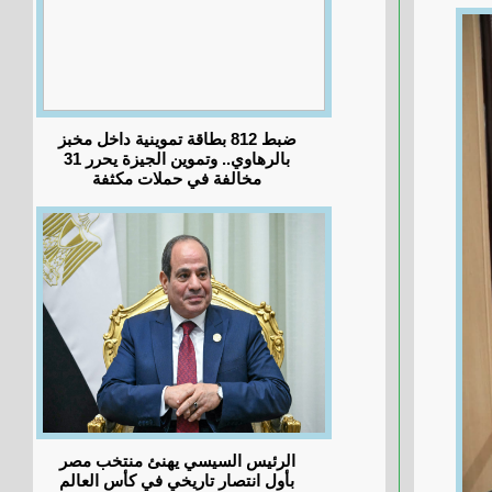
ضبط 812 بطاقة تموينية داخل مخبز
بالرهاوي.. وتموين الجيزة يحرر 31
مخالفة في حملات مكثفة
الرئيس السيسي يهنئ منتخب مصر
بأول انتصار تاريخي في كأس العالم