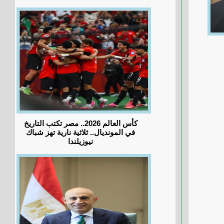
كأس العالم 2026.. مصر تكتب التاريخ
في المونديال.. ثلاثية نارية تهز شباك
نيوزيلندا