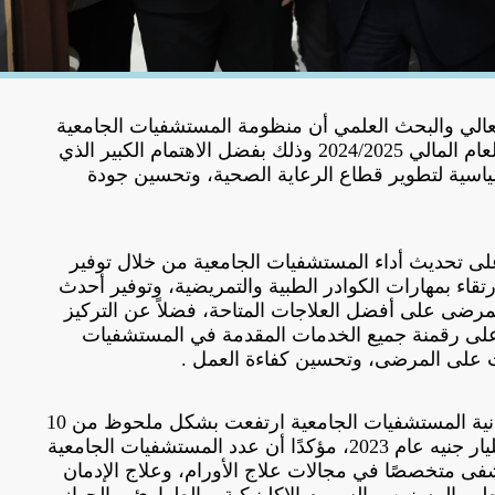
العالي والبحث العلمي أن منظومة المستشفيات الجامعية
شهدت قفزة غير مسبوقة خلال العام المالي 2024/2025 وذلك بفضل الاهتمام الكبير الذي
لسياسية لتطوير قطاع الرعاية الصحية، وتحسين جودة
لى تحديث أداء المستشفيات الجامعية من خلال توفير
ارتقاء بمهارات الكوادر الطبية والتمريضية، وتوفير أحدث
مرضى على أفضل العلاجات المتاحة، فضلاً عن التركيز
على رقمنة جميع الخدمات المقدمة في المستشفيات
ات على المرضى، وتحسين كفاءة العمل .
وأشار د.أيمن عاشور إلى أن ميزانية المستشفيات الجامعية ارتفعت بشكل ملحوظ من 10
مليارات جنيه عام 2014 إلى 28 مليار جنيه عام 2023، مؤكدًا أن عدد المستشفيات الجامعية
مستشفى، منها 52 مستشفى متخصصًا في مجالات علاج الأورام، وعلاج الإدمان
ب المسنين، والسموم الإكلينيكية، والطوارئ، والجهاز