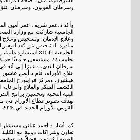
السرطانية، مثل: "صحة المرأة، 
وسرطان القولون، وسرطان عنق ا
وأكد د.عمر شريف عمر أمين الم
الجامعية شاركت مع وزارة الصحة
وعلاج الإدمان، وتشخيص وعلاج ال
مبادرة التشخيص عن بُعد لتوفير 
نظمت 22 مستشفى جامعيًّا
سرطان الثدي، مشيرًا إلى أنه في
علاج الأورام، قام د.أيمن عاشور 
هيلثنيرز، ومركز فرايبورج الجامع
الكشف المبكر والعلاج والرعاية الم
البنية التحتية وتحسين برامج التد
بهدف تطوير قطاع الأورام في مصر 
القومي للأورام الجديد في 2025 .
كما أشار د.أحمد عناني مستشار ا
تعاون وشراكات دولية مع الكلية ا
الطبية المُقدمة، فضلاً عن توقيع