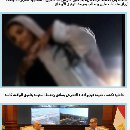
استغاثة إلى محافظ الإسكندرية بعد غلق أكثر من 50 كافتيريا.. أصحابها: القرارات أوقفت
أرزاق مئات العاملين ونطالب بفرصة لتوفيق الأوضاع
الداخلية تكشف حقيقة فيديو ادعاء التحرش بسائق وتضبط المتهمة بتلفيق الواقعة كاملة