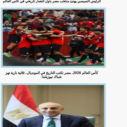
الرئيس السيسي يهنئ منتخب مصر بأول انتصار تاريخي في كأس العالم
كأس العالم 2026.. مصر تكتب التاريخ في المونديال.. ثلاثية نارية تهز
شباك نيوزيلندا