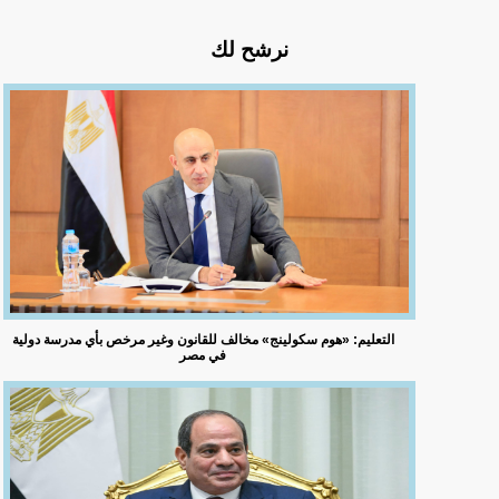
نرشح لك
التعليم: «هوم سكولينج» مخالف للقانون وغير مرخص بأي مدرسة دولية
في مصر