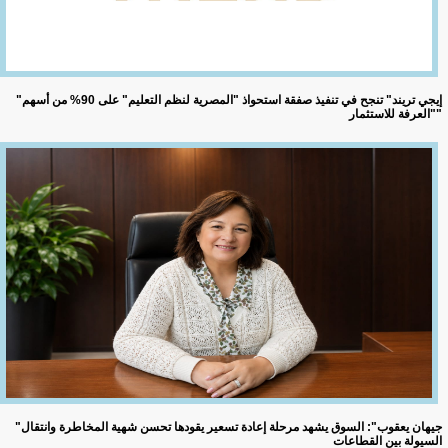
"إيجي تريند" تنجح في تنفيذ صفقة استحواذ "المصرية لنظم التعليم" على 90% من أسهم
"العرفة للاستثمار"
"جيهان يعقوب": السوق يشهد مرحلة إعادة تسعير يقودها تحسن شهية المخاطرة وانتقال
السيولة بين القطاعات