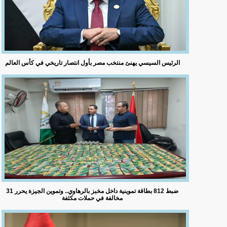
الرئيس السيسي يهنئ منتخب مصر بأول انتصار تاريخي في كأس العالم
ضبط 812 بطاقة تموينية داخل مخبز بالرهاوي.. وتموين الجيزة يحرر 31
مخالفة في حملات مكثفة