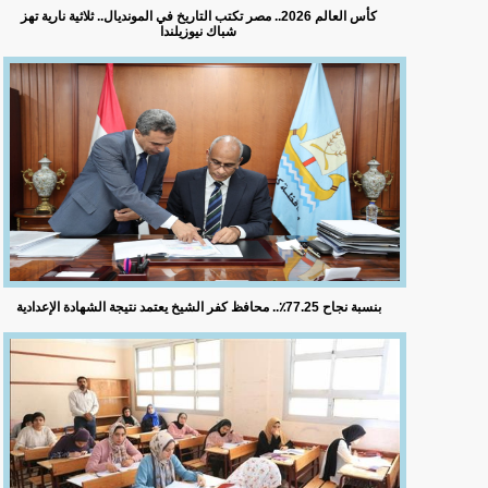
كأس العالم 2026.. مصر تكتب التاريخ في المونديال.. ثلاثية نارية تهز
شباك نيوزيلندا
بنسبة نجاح 77.25٪؜.. محافظ كفر الشيخ يعتمد نتيجة الشهادة الإعدادية