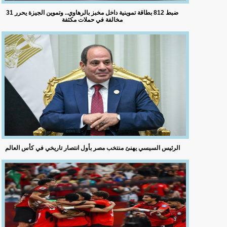
ضبط 812 بطاقة تموينية داخل مخبز بالرهاوي.. وتموين الجيزة يحرر 31
مخالفة في حملات مكثفة
الرئيس السيسي يهنئ منتخب مصر بأول انتصار تاريخي في كأس العالم