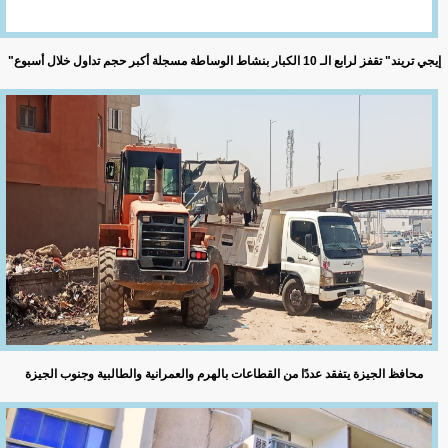
"إيجي تريند" تقفز لرابع الـ 10 الكبار بنشاط الوساطة مسجلة أكبر حجم تداول خلال أسبوع
محافظ الجيزة يتفقد عددًا من القطاعات بالهرم والعمرانية والطالبية وجنوب الجيزة