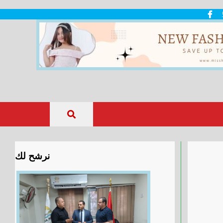
نرشح لك