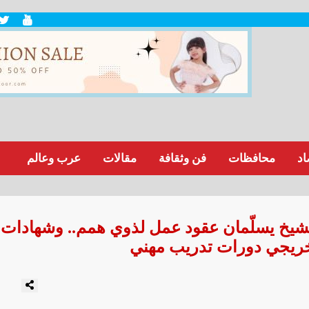
اد
محافظات
فن وثقافة
مقالات
عرب وعالم
شيخ يسلّمان عقود عمل لذوي همم.. وشهادات
خريجي دورات تدريب مهني