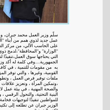
على الحاسب الآلي، من مركز التدر
"الوزارة" و"المحافظة"،لدمج ذو
التي يحتاجها سوق العمل،تنفيذًا
الجمهورية....وفي كلمة له أكد وز
به من مقومات للتنمية ، في كافة
القومية، وغيرها ، والتي توفر ا
ملفات توفير فرص العمل ، وتطوير
،وتمكين المرأة ، وتعزيز علاقات 
والصحة المهنية ، في بيئة عمل ل
البنية التحتية، والتحول الرقمي 
للمواطنين تنفيذًا لتوجيهات فخا
الوزير جبران عن تطلعه إلى تكثي