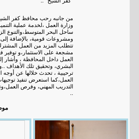
"كفر الشيخ "..
من جانبه رحب محافظ كفر الشيخ ،
وزارة العمل ،لخدمة عملية التنمي
ساحل البحر المتوسط،والتنوع الز
ومشروعات قومية، بالإضافة إلى مع
تتطلب المزيد من العمل المشترك
مشجعة على الاستثمار،و توفير ف
العمل داخل المحافظة ، وأشار إل
البشري، وتحقيق تلك الأهداف ..و
ترحيبية ، تحدث خلالها عن أوجه ا
العمل،كما استعرض تنفيذ توجيها
التدريب المهني، وفرص العمل،وتع
..
موض