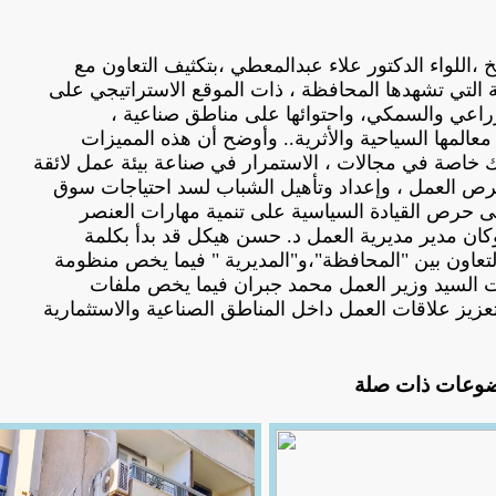
اللواء الدكتور علاء عبدالمعطي ،بتكثيف التعاون مع
ة التي تشهدها المحافظة ، ذات الموقع الاستراتيجي على
راعي والسمكي، واحتوائها على مناطق صناعية ،
المها السياحية والأثرية.. وأوضح أن هذه المميزات
 خاصة في مجالات ، الاستمرار في صناعة بيئة عمل لائقة
رص العمل ، وإعداد وتأهيل الشباب لسد احتياجات سوق
ى حرص القيادة السياسية على تنمية مهارات العنصر
كان مدير مديرية العمل د. حسن هيكل قد بدأ بكلمة
لتعاون بين "المحافظة"،و"المديرية " فيما يخص منظومة
ت السيد وزير العمل محمد جبران فيما يخص ملفات
زيز علاقات العمل داخل المناطق الصناعية والاستثمارية
وعات ذات صلة