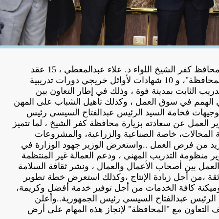
سلّم وزير العمل محمد جبران، ومحافظ كفر الشيخ اللواء د. علاء عبدالمعطي ، 15 عقد
عمل جديد لذوي همم من أبناء "المحافظة"، و 10 شهادات لأوائل خريجي دورات تدريبية
يب الثابت بمدينة فوة ، وذلك في إطار التعاون بين
ي الهمم في سوق العمل ، وكذلك تأهيل الشباب على المهن
 لتوجيهات فخامة السيد الرئيس عبدالفتاح السيسي رئيس
ير العمل عن سعادته بزيارة محافظة كفر الشيخ ، لما تتميز
 المجالات، خاصة الصناعية والزراعية، والمشروعات
لمزيد من فرص العمل ..واستعرض الوزير جهود الوزارة في
 منظومة التدريب المهني ، ودعم العمالة غير المنتظمة
العمل بين أصحاب الأعمال والعمال ، ونشر ثقافة السلامة
ائقة ،من أجل زيادة الإنتاج ،وكذلك استعرض خطة تطوير
، وميكنة كافة الخدمات من أجل توفير خدمة أفضل وكريمة،
مة الرئيس عبدالفتاح السيسي رئيس الجمهورية..وأعلن
ف التعاون مع "المحافظة" لإنجاز هذه المهام على أرض