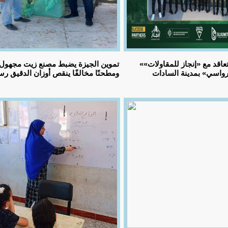
«وديان للتنمية» تتعاقد مع «إنجاز للمقاولات»
تموين الجيزة يضبط مصنع زيت مجهول
رواسي» بمدينة السادات
ومطحنًا مخالفًا ينقص أوزان الدقيق رسم