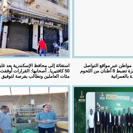
مواطن عبر مواقع التواصل
استغاثة إلى محافظ الإسكندرية بعد غل
الاجتماعي.. الجيزة تضبط 8 أطنان من اللحوم
50 كافتيريا.. أصحابها: القرارات أوقفت
 بالعمرانية
مئات العاملين ونطالب بفرصة لتوفيق ا