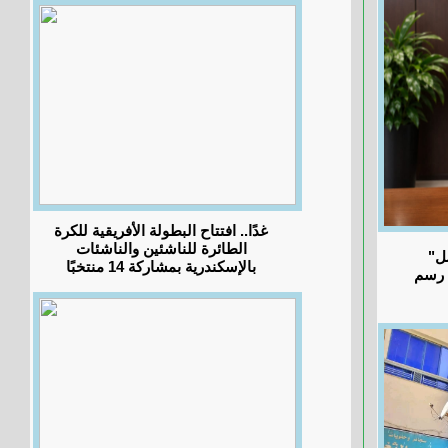
غدًا.. افتتاح البطولة الأفريقية للكرة
الطائرة للناشئين والناشئات
"جيهان يعقوب": البورصة المصرية تواصل
بالإسكندرية بمشاركة 14 منتخبًا
د رسم