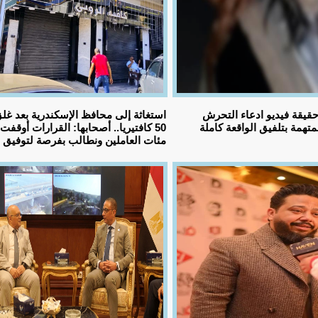
قيقة فيديو ادعاء التحرش
استغاثة إلى محافظ الإسكندرية بعد غل
تهمة بتلفيق الواقعة كاملة
50 كافتيريا.. أصحابها: القرارات أوقفت
مئات العاملين ونطالب بفرصة لتوفيق ا