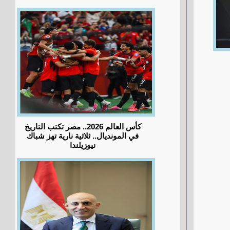
كأس العالم 2026.. مصر تكتب التاريخ
في المونديال.. ثلاثية نارية تهز شباك
نيوزيلندا