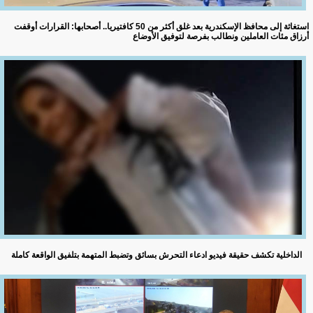
استغاثة إلى محافظ الإسكندرية بعد غلق أكثر من 50 كافتيريا.. أصحابها: القرارات أوقفت
أرزاق مئات العاملين ونطالب بفرصة لتوفيق الأوضاع
الداخلية تكشف حقيقة فيديو ادعاء التحرش بسائق وتضبط المتهمة بتلفيق الواقعة كاملة