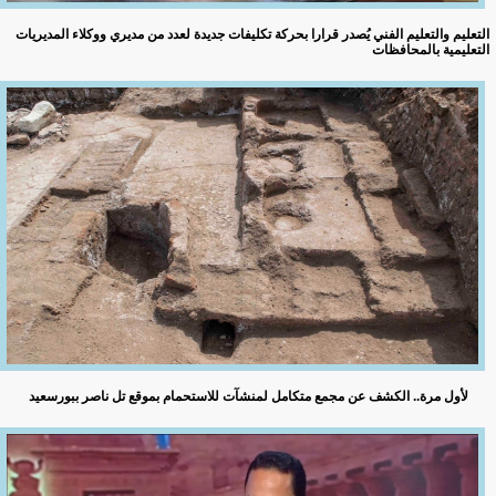
التعليم والتعليم الفني يُصدر قرارا بحركة تكليفات جديدة لعدد من مديري ووكلاء المديريات
التعليمية بالمحافظات
لأول مرة.. الكشف عن مجمع متكامل لمنشآت للاستحمام بموقع تل ناصر ببورسعيد