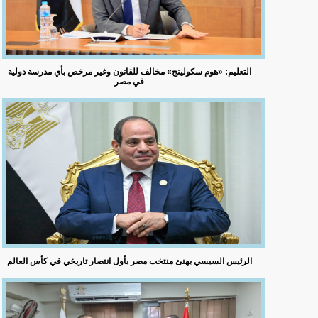
التعليم: «هوم سكولينج» مخالف للقانون وغير مرخص بأي مدرسة دولية
في مصر
الرئيس السيسي يهنئ منتخب مصر بأول انتصار تاريخي في كأس العالم