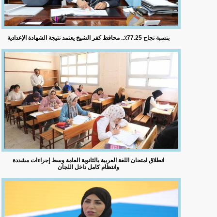
بنسبة نجاح 77.25٪؜.. محافظ كفر الشيخ يعتمد نتيجة الشهادة الإعدادية
انطلاق امتحان اللغة العربية بالثانوية العامة وسط إجراءات مشددة
وانتظام كامل داخل اللجان