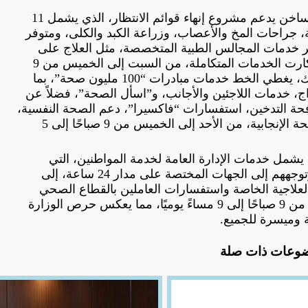
وأشار عبد الغفار إلى أن الخط الساخن يدعم مشروع إنهاء قوائم الانتظار، الذي يشمل 11
ة، جراحات المخ والأعصاب، وزراعة الكبد والكلى، ومتوفر
 مساءً. كما يوفر خدمات المجالس الطبية المتخصصة، مثل العلاج على
نفقة الدولة، الأجهزة السمعية، وكارت الخدمات المتكاملة، من السبت إلى الخميس من 9
صباحًا إلى 4 مساءً، إضافة إلى ذلك، يغطي الخط خدمات مبادرات “100 مليون صحة”، بما
ج، خدمات اللاجئين والأجانب، و”اسأل الصحة”، فضلاً عن
فحة التدخين، استفسارات “فاكسيرا”، دعم الصحة النفسية،
علاج الإدمان، تنمية الأسرة، والصحة الإنجابية، من الأحد إلى الخميس من 9 صباحًا إلى 5
 يشمل خدمات الإدارة العامة لخدمة المواطنين، التي
تستقبل استفسارات المواطنين وتوجههم إلى الجهات المختصة على مدار 24 ساعة، إلى
لاجية الخاصة واستفسارات العاملين بالقطاع الصحي
حول التكليف ومواعيد التظلمات، من 9 صباحًا إلى 9 مساءً يوميًا، مما يعكس حرص الوزارة
 وميسرة للجميع.
وعات ذات صلة