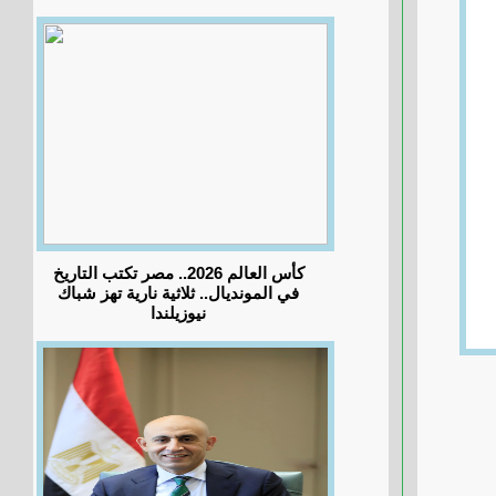
كأس العالم 2026.. مصر تكتب التاريخ
في المونديال.. ثلاثية نارية تهز شباك
نيوزيلندا