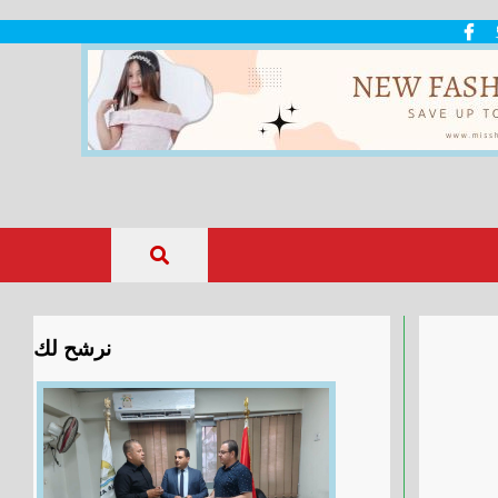
نرشح لك