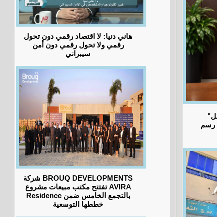
هاني دنيا: لا اقتصاد رقمي دون تحول
رقمي ولا تحول رقمي دون أمن
سيبراني
"جيهان يعقوب": البورصة المصرية تواصل
د رسم
شركة BROUQ DEVELOPMENTS
تفتتح مكتب مبيعات مشروع AVIRA
Residence بالتجمع الخامس ضمن
خططها التوسعية