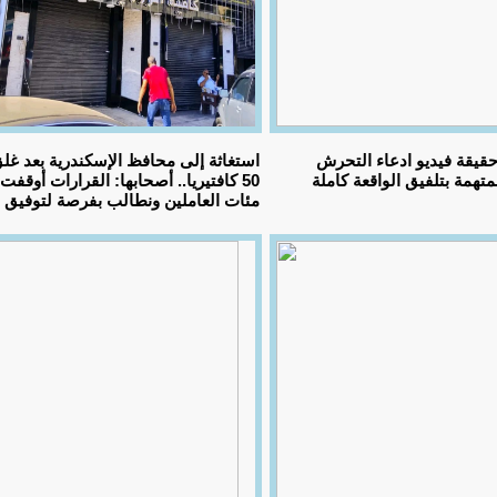
قيقة فيديو ادعاء التحرش
استغاثة إلى محافظ الإسكندرية بعد غل
تهمة بتلفيق الواقعة كاملة
50 كافتيريا.. أصحابها: القرارات أوقفت
مئات العاملين ونطالب بفرصة لتوفيق ا