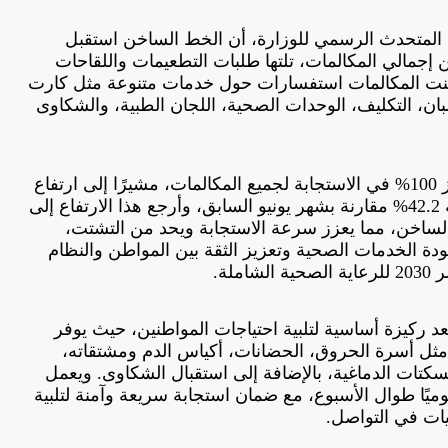
، المتحدث الرسمي للوزارة، أن الخط الساخن استقبل
بًا للعلاج بنسبة 51.1% من إجمالي المكالمات، تلتها طلبات التطعيمات واللقاحات
نسبة 24%، كما تضمنت المكالمات استفسارات حول خدمات متنوعة مثل كارت
لبان، التكليف، الوحدات الصحية، اللجان الطبية، والشكاوى
وأكد عبد الغفار تحقيق نسبة إنجاز 100% في الاستجابة لجميع المكالمات، مشيرًا إلى ارتفاع
ملحوظ في عدد المكالمات بنسبة 42.2% مقارنة بشهر يونيو السابق، وأرجع هذا الارتفاع إلى
الساخن، مما يعزز سرعة الاستجابة ويحد من التشتت،
دة الخدمات الصحية وتعزيز الثقة بين المواطن والنظام
ملة.
ف أن الخط الساخن (105) يُعد ركيزة أساسية لتلبية احتياجات المواطنين، حيث يوفر
مثل أسرة الحروق، الحضانات، أكياس الدم ومشتقاته،
سكتات الدماغية، بالإضافة إلى استقبال الشكاوى. ويعمل
 على مدار 24 ساعة يوميًا طوال الأسبوع، مع ضمان استجابة سريعة وآمنة لتلبية
يات في التواصل.