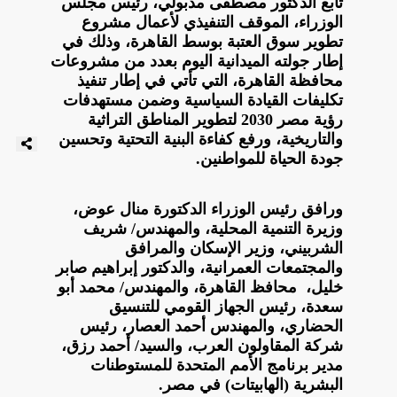
تابع الدكتور مصطفى مدبولي، رئيس مجلس
الوزراء، الموقف التنفيذي لأعمال مشروع
تطوير سوق العتبة بوسط القاهرة، وذلك في
إطار جولته الميدانية اليوم بعدد من مشروعات
محافظة القاهرة، التي تأتي في إطار تنفيذ
تكليفات القيادة السياسية وضمن مستهدفات
رؤية مصر 2030 لتطوير المناطق التراثية
والتاريخية، ورفع كفاءة البنية التحتية وتحسين
جودة الحياة للمواطنين.
ورافق رئيس الوزراء الدكتورة منال عوض،
وزيرة التنمية المحلية، والمهندس/ شريف
الشربيني، وزير الإسكان والمرافق
والمجتمعات العمرانية، والدكتور إبراهيم صابر
خليل، محافظ القاهرة، والمهندس/ محمد أبو
سعدة، رئيس الجهاز القومي للتنسيق
الحضاري، والمهندس أحمد العصار، رئيس
شركة المقاولون العرب، والسيد/ أحمد رزق،
مدير برنامج الأمم المتحدة للمستوطنات
البشرية (الهابيتات) في مصر.