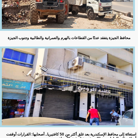
محافظ الجيزة يتفقد عددًا من القطاعات بالهرم والعمرانية والطالبية وجنوب الجيزة
استغاثة إلى محافظ الإسكندرية بعد غلق أكثر من 50 كافتيريا.. أصحابها: القرارات أوقفت