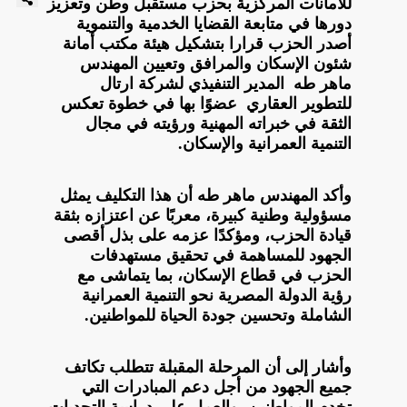
للأمانات المركزية بحزب مستقبل وطن وتعزيز
دورها في متابعة القضايا الخدمية والتنموية
أصدر الحزب قرارا بتشكيل هيئة مكتب أمانة
شئون الإسكان والمرافق وتعيين المهندس
ماهر طه المدير التنفيذي لشركة ارتال
للتطوير العقاري عضوًا بها في خطوة تعكس
الثقة في خبراته المهنية ورؤيته في مجال
التنمية العمرانية والإسكان.
وأكد المهندس ماهر طه أن هذا التكليف يمثل
مسؤولية وطنية كبيرة، معربًا عن اعتزازه بثقة
قيادة الحزب، ومؤكدًا عزمه على بذل أقصى
الجهود للمساهمة في تحقيق مستهدفات
الحزب في قطاع الإسكان، بما يتماشى مع
رؤية الدولة المصرية نحو التنمية العمرانية
الشاملة وتحسين جودة الحياة للمواطنين.
وأشار إلى أن المرحلة المقبلة تتطلب تكاتف
جميع الجهود من أجل دعم المبادرات التي
تخدم المواطنين، والعمل على دراسة التحديات