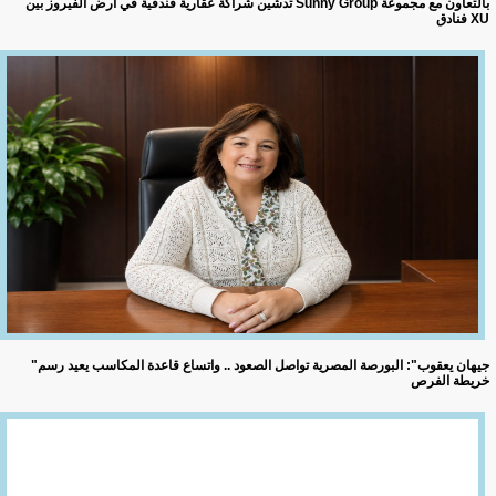
تدشين شراكة عقارية فندقية في أرض الفيروز بين Sunny Group بالتعاون مع مجموعة
فنادق XU
"جيهان يعقوب": البورصة المصرية تواصل الصعود .. واتساع قاعدة المكاسب يعيد رسم
خريطة الفرص