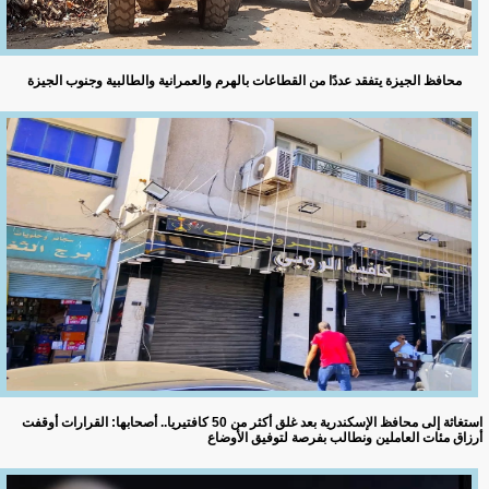
محافظ الجيزة يتفقد عددًا من القطاعات بالهرم والعمرانية والطالبية وجنوب الجيزة
استغاثة إلى محافظ الإسكندرية بعد غلق أكثر من 50 كافتيريا.. أصحابها: القرارات أوقفت
أرزاق مئات العاملين ونطالب بفرصة لتوفيق الأوضاع