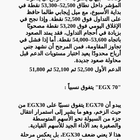
المؤشر داخل نطاق 52,500–53,300 نقطة في
بداية الأسبوع، مع ميل إيجابي طالما حافظ
على التداول فوق 52,500 نقطة. وإذا نجح في
الإغلاق اليومي فوق 53,200 نقطة مصحوبًا
بزيادة في أحجام التداول، فقد يمتد الصعود
باتجاه 53,600–54,000 نقطة. أما إذا فشل في
تجاوز المقاومة، فمن المرجح أن نشهد جني
أرباح محدودًا يعيد اختبار مستويات الدعم قبل
محاولة صعود جديدة.
الدعم الأول 52,500 ثم 52,100 ثم 51,800
"EGX 70" يتفوق نسبياً :
يبدو أن EGX70 يتفوق نسبيًا على EGX30 من
حيث الزخم، وهو ما يشير إلى استمرار انتقال
جزء من السيولة نحو الأسهم المتوسطة
والصغيرة بعد الأداء الجيد للأسهم القيادية.
هذا لا يعني ضعف EGX30، بل يعكس مرحلة