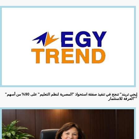
"إيجي تريند" تنجح في تنفيذ صفقة استحواذ "المصرية لنظم التعليم" على 90% من أسهم
"العرفة للاستثمار"