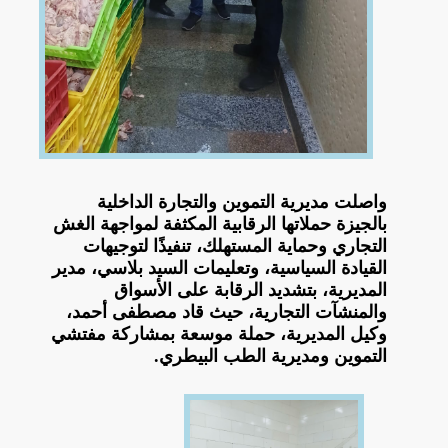
واصلت مديرية التموين والتجارة الداخلية
بالجيزة حملاتها الرقابية المكثفة لمواجهة الغش
التجاري وحماية المستهلك، تنفيذًا لتوجيهات
القيادة السياسية، وتعليمات السيد بلاسي، مدير
المديرية، بتشديد الرقابة على الأسواق
والمنشآت التجارية، حيث قاد مصطفى أحمد،
وكيل المديرية، حملة موسعة بمشاركة مفتشي
التموين ومديرية الطب البيطري.