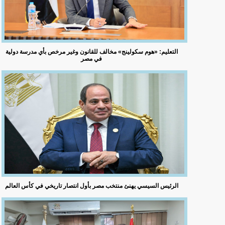
التعليم: «هوم سكولينج» مخالف للقانون وغير مرخص بأي مدرسة دولية
في مصر
الرئيس السيسي يهنئ منتخب مصر بأول انتصار تاريخي في كأس العالم