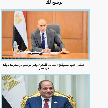
نرشح لك
التعليم: «هوم سكولينج» مخالف للقانون وغير مرخص بأي مدرسة دولية
في مصر